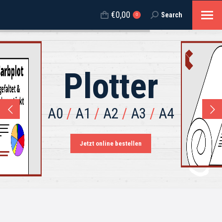
€
0,00
Search
Recherche
0
:
Plotter
A0
/
A1
/
A2
/
A3
/
A4
Jetzt online bestellen